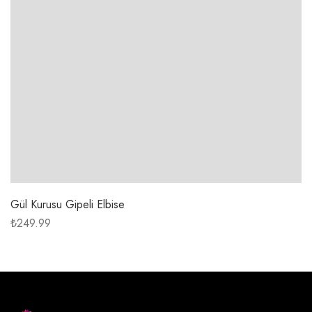
Gül Kurusu Gipeli Elbise
₺
249.99