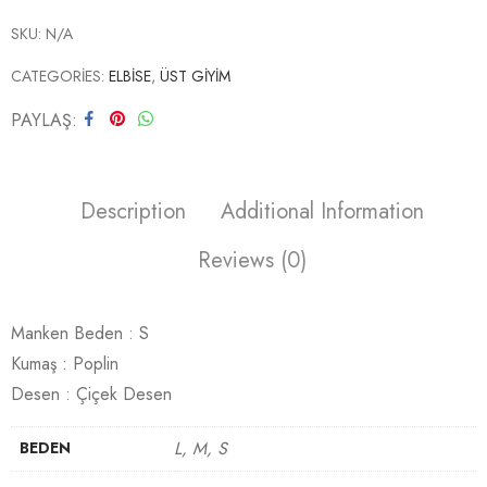
SKU:
N/A
CATEGORIES:
ELBİSE
,
ÜST GİYİM
PAYLAŞ
Description
Additional Information
Reviews (0)
Manken Beden : S
Kumaş : Poplin
Desen : Çiçek Desen
L, M, S
BEDEN